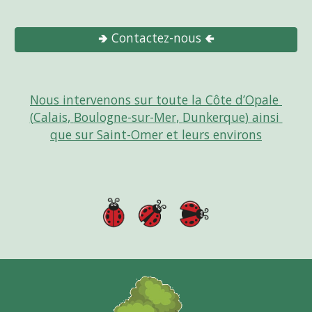
🢂 Contactez-nous 🢀
Nous intervenons sur toute la Côte d’Opale 
(
Calais
, 
Boulogne-sur-Mer
, 
Dunkerque
) ainsi 
que sur 
Saint-Omer et leurs environs