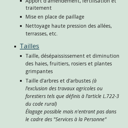
Apport d'amendement, fertilisation et 
traitement
Mise en place de paillage
Nettoyage haute pression 
des 
allées, 
terrasses, etc.
Tailles
Taille
, désépaississement 
et 
diminution 
des haies, fruitiers, rosiers et plantes 
grimpantes
Taille d’arbres et d’arbustes 
(à 
l’exclusion des travaux agricoles ou 
forestiers tels que définis à l’article L.722-3 
du code rural)
É
lagage possible mais n'entrant pas dans 
le cadre des "Services à la Personne"